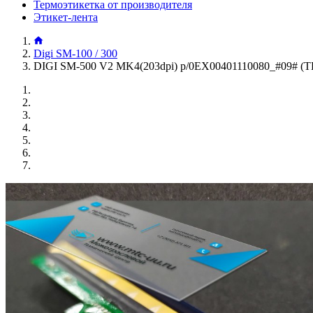
Термоэтикетка от производителя
Этикет-лента
Digi SM-100 / 300
DIGI SM-500 V2 MK4(203dpi) p/0EX00401110080_#09# (Т